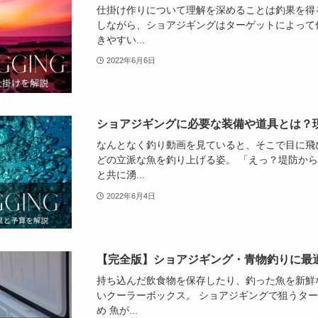
仕掛け作りについて理解を深めることは釣果を得
しながら、ショアジギングはターゲットによって
きやすい...
2022年6月6日
ショアジギングに必要な装備や道具とは？
なんとなく釣り動画を見ていると、そこで目に飛
どの立派な魚を釣り上げる姿。 「えっ？堤防か
と共に湧...
2022年6月4日
【完全版】ショアジギング・青物釣りに最
持ち込んだ飲食物を保存したり、釣った魚を新鮮
いクーラーボックス。 ショアジギングで狙うタ
め 魚が...