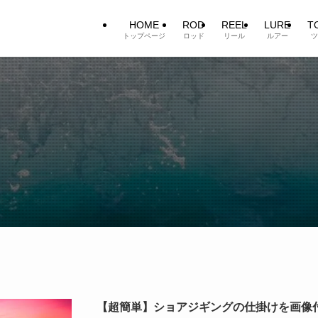
HOME
ROD
REEL
LURE
T
トップページ
ロッド
リール
ルアー
ツ
【超簡単】ショアジギングの仕掛けを画像