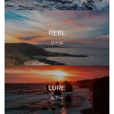
REEL
リール
LURE
ルアー