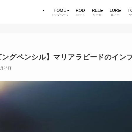
HOME
ROD
REEL
LURE
T
トップページ
ロッド
リール
ルアー
ツ
ビングペンシル】マリアラピードのイン
8月26日